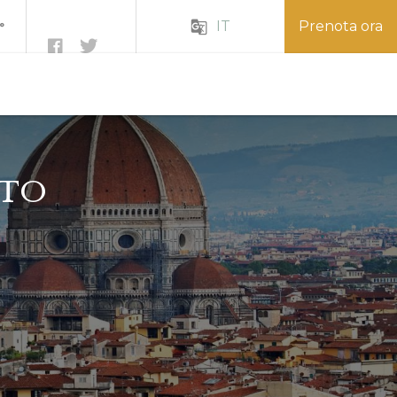
IT
Prenota ora
g_translate
°
ATO