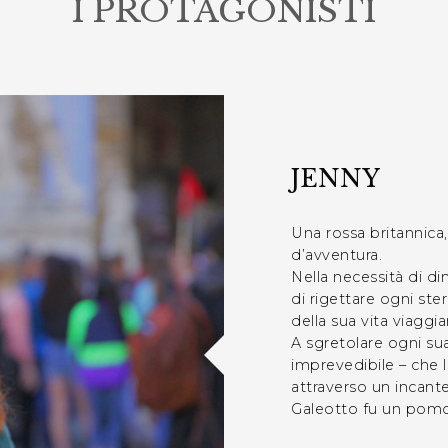
I PROTAGONISTI
JENNY
Una rossa britannica, 
d’avventura.
Nella necessità di di
di rigettare ogni st
della sua vita viaggi
A sgretolare ogni su
imprevedibile – che l
attraverso un incant
Galeotto fu un pomo