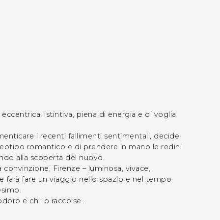
eccentrica, istintiva, piena di energia e di voglia
menticare i recenti fallimenti sentimentali, decide
ereotipo romantico e di prendere in mano le redini
ando alla scoperta del nuovo.
a convinzione, Firenze – luminosa, vivace,
e farà fare un viaggio nello spazio e nel tempo
esimo.
doro e chi lo raccolse…