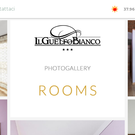
attaci
37.96