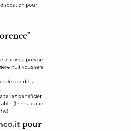
 disposition pour
lorence”
te d’arrivée prévue
mière nuit vous sera
s le prix de la
.
aiteriez bénéficier
able. (le restaurant
he).
nco.it
pour