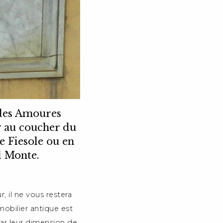
s des Amoures
r au coucher du
de Fiesole ou en
l Monte.
 il ne vous restera
obilier antique est
par leur dimension de