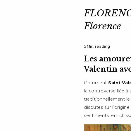
FLORENCE
Florence
5
Min. reading
Les amoureu
Valentin av
Comment
Saint Val
la controverse liée à 
traditionnellement le
disputes sur l’origin
sentiments, enrichis