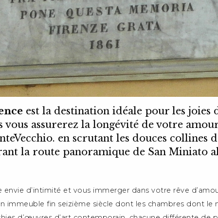
ence
est la destination idéale pour les joie
 vous assurerez la longévité de votre amou
onteVecchio. en scrutant les douces collines 
ant la route panoramique de San Miniato a
 envie d’intimité et vous immerger dans votre rêve d’amour,
un immeuble fin seizième siècle dont les chambres dont le m
ichies d’œuvres d’art contemporain, chacune différente de 