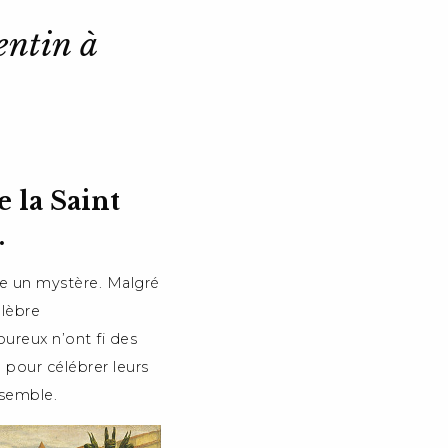
ntin à
 la Saint
.
re un mystère. Malgré
élèbre
ureux n’ont fi des
n pour célébrer leurs
nsemble.