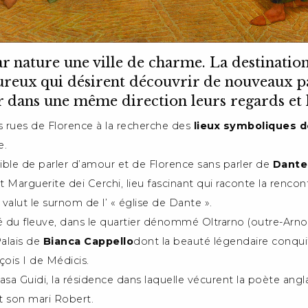
r nature une ville de charme. La destination
ureux qui désirent découvrir de nouveaux 
ir dans une même direction leurs regards et 
 rues de Florence à la recherche des
lieux symboliques d
e.
sible de parler d’amour et de Florence sans parler de
Dante
int Marguerite dei Cerchi, lieu fascinant qui raconte la renco
 valut le surnom de l’ « église de Dante ».
é du fleuve, dans le quartier dénommé Oltrarno (outre-Arno)
alais de
Bianca Cappello
dont la beauté légendaire conqui
ois I de Médicis.
asa Guidi, la résidence dans laquelle vécurent la poète angl
 son mari Robert.