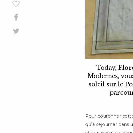
Today,
Flor
Modernes, vous
soleil sur le P
parcour
Pour couronner cette
qu’à séjourner dans 
choisi avec soin, enr