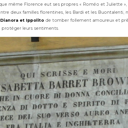
 que même Florence eut ses propres « Roméo et Juliette », 
 entre deux familles florentines, les Bardi et les Buontalenti
s
Dianora et Ippolito
de tomber follement amoureux et prêt
 protéger leurs sentiments.