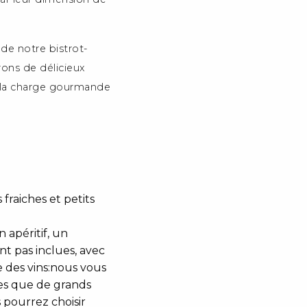
de notre bistrot-
ons de délicieux
r la charge gourmande
fraiches et petits
 apéritif, un
nt pas inclues, avec
 des vins:nous vous
nes que de grands
 pourrez choisir