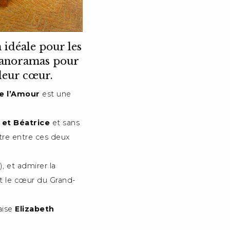
 idéale pour les
panoramas pour
leur cœur.
e l’Amour
est une
 et Béatrice
et sans
ntre entre ces deux
, et admirer la
t le cœur du Grand-
aise
Elizabeth