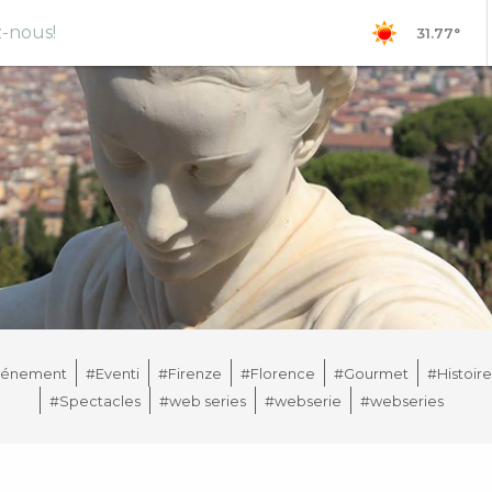
-nous!
31.77°
vénement
#Eventi
#Firenze
#Florence
#Gourmet
#Histoire
#Spectacles
#web series
#webserie
#webseries