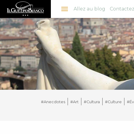
Menu
Allez au blog
Contactez
#Anecdotes
#Art
#Cultura
#Culture
#É