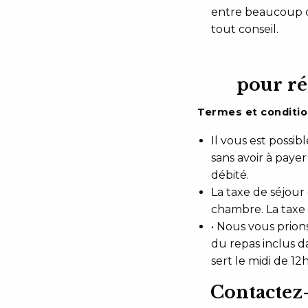
entre beaucoup de
tout conseil.
pour ré
Termes et conditio
Il vous est possib
sans avoir à payer
débité.
La taxe de séjour
chambre. La taxe
• Nous vous prion
du repas inclus da
sert le midi de 1
Contactez-