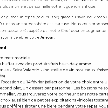
e plus intime et personnelle votre fugue romantique.
 déguster un repas (midi ou soir) grâce au savoureux menu 
O » dans une atmosphère chaleureuse. Nous vous proposer
adition toscane réadaptée par notre Chef pour en augmente
façon à célébrer votre
Amour
.
end
:
re matrimoniale
u buffet avec des produits frais haut-de-gamme
e « Saint Valentin » (bouteille de vin mousseux, fraises 
és)
occasion du 14 février (sélection de votre choix entre un
second plat, un dessert par personne). Les boissons ne so
ommelier, vous trouverez votre bonheur dans notre carte
choix aussi bien de petites exploitations vinicoles tosca
vous préférez siroter une bière pendant votre repas, vous